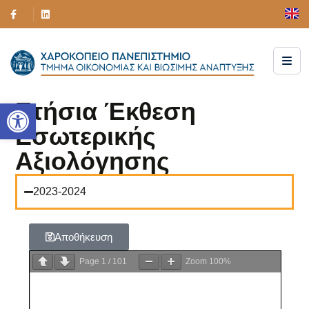
Ανοίξτε τη γραμμή εργαλείων
Ετήσια Έκθεση
Εσωτερικής
Αξιολόγησης
2023-2024
Αποθήκευση
Page
1
/
101
Zoom
100%