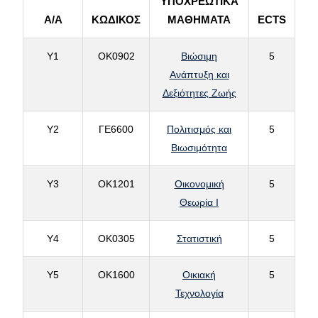
ΥΠΟΧΡΕΩΤΙΚΑ
Α/Α
ΚΩΔΙΚΟΣ
ΜΑΘΗΜΑΤΑ
ECTS
Υ1
ΟΚ0902
Βιώσιμη
5
Ανάπτυξη και
Δεξιότητες Ζωής
Υ2
ΓΕ6600
Πολιτισμός και
5
Βιωσιμότητα
Υ3
ΟΚ1201
Οικονομική
5
Θεωρία Ι
Υ4
ΟΚ0305
Στατιστική
5
Υ5
ΟΚ1600
Οικιακή
5
Τεχνολογία