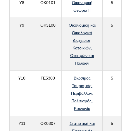
Υ8
ΟΚ0101
Οικονομική
5
Θεωρία ΙΙ
Υ9
ΟΚ3100
Οικονομική και
5
Οικολογική
Διαχείριση
Κατοικιών,
Οικισμών και
Πόλεων
Υ10
ΓΕ5300
Βιώσιμος
5
Τουρισμός:
Περιβάλλον,
Πολιτισμός,
Κοινωνία
Υ11
ΟΚ0307
Στατιστική και
5