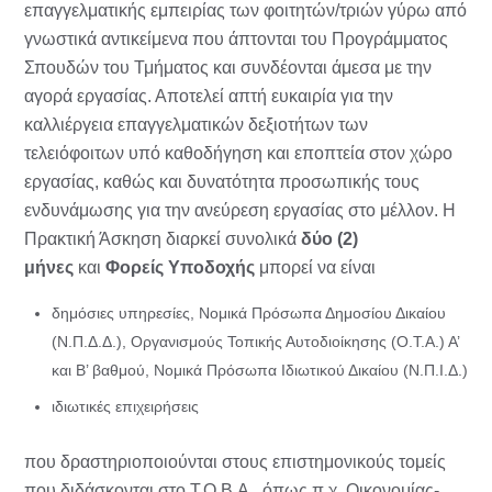
επαγγελματικής εμπειρίας των φοιτητών/τριών γύρω από
γνωστικά αντικείμενα που άπτονται του Προγράμματος
Σπουδών του Τμήματος και συνδέονται άμεσα με την
αγορά εργασίας. Αποτελεί απτή ευκαιρία για την
καλλιέργεια επαγγελματικών δεξιοτήτων των
τελειόφοιτων υπό καθοδήγηση και εποπτεία στον χώρο
εργασίας, καθώς και δυνατότητα προσωπικής τους
ενδυνάμωσης για την ανεύρεση εργασίας στο μέλλον. Η
Πρακτική Άσκηση διαρκεί συνολικά
δύο (2)
μήνες
και
Φορείς Υποδοχής
μπορεί να είναι
δημόσιες υπηρεσίες, Νομικά Πρόσωπα Δημοσίου Δικαίου
(Ν.Π.Δ.Δ.), Οργανισμούς Τοπικής Αυτοδιοίκησης (Ο.Τ.Α.) Α’
και Β’ βαθμού, Νομικά Πρόσωπα Ιδιωτικού Δικαίου (Ν.Π.Ι.Δ.)
ιδιωτικές επιχειρήσεις
που δραστηριοποιούνται στους επιστημονικούς τομείς
που διδάσκονται στο Τ.Ο.Β.Α., όπως π.χ. Οικονομίας-