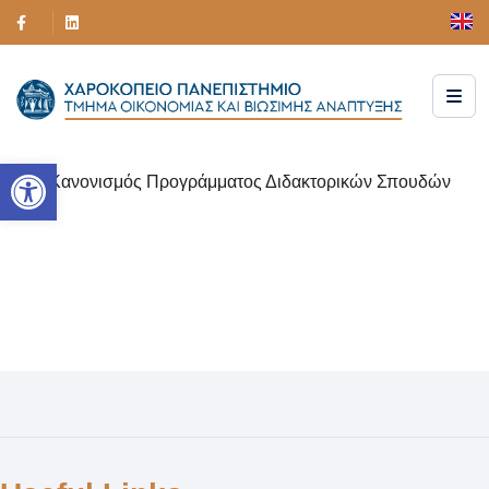
Ανοίξτε τη γραμμή εργαλείων
Κανονισμός Προγράμματος Διδακτορικών Σπουδών