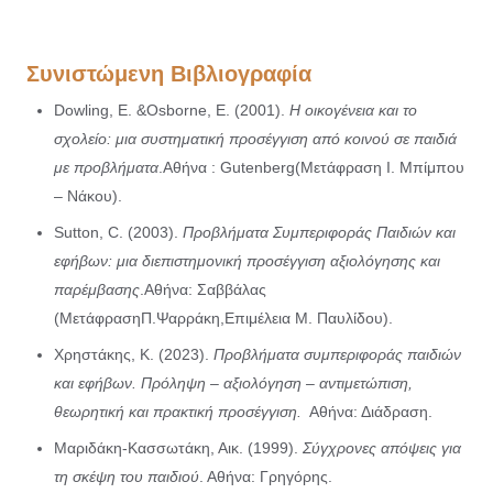
Συνιστώμενη Βιβλιογραφία
Dowling, E. &Osborne, E. (2001).
Η οικογένεια και το
σχολείο: μια συστηματική προσέγγιση από κοινού σε παιδιά
με προβλήματα
.
Αθήνα : Gutenberg(M
ετάφραση Ι. Μπίμπου
– Νάκου).
Sutton, C. (2003).
Προβλήματα Συμπεριφοράς Παιδιών και
εφήβων: μια διεπιστημονική προσέγγιση αξιολόγησης και
παρέμβασης
.
Αθήνα: Σαββάλας
(M
ετάφρασηΠ.Ψαρράκη,Επιμέλεια Μ. Παυλίδου).
Χρηστάκης, Κ. (2023).
Προβλήματα συμπεριφοράς παιδιών
και εφήβων. Πρόληψη – αξιολόγηση – αντιμετώπιση,
θεωρητική και πρακτική προσέγγιση.
Αθήνα: Διάδραση.
Μαριδάκη-Κασσωτάκη, Αικ. (1999).
Σύγχρονες απόψεις για
τη σκέψη του παιδιού
. Αθήνα: Γρηγόρης.