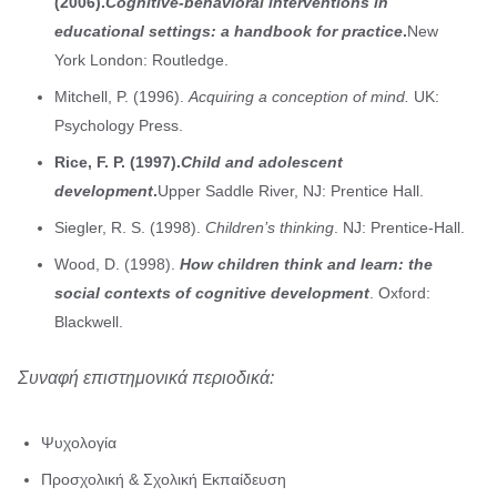
(2006).
Cognitive-behavioral interventions in
educational settings: a handbook for practice
.
New
York London: Routledge.
Mitchell, P. (1996).
Acquiring a conception of mind.
UK:
Psychology Press.
Rice, F. P. (1997).
Child and adolescent
development
.
Upper Saddle River, NJ: Prentice Hall.
Siegler, R. S. (1998).
Children’s thinking
. NJ:
Prentice-Hall
.
Wood, D. (1998).
How children think and learn: the
social contexts of cognitive development
. Oxford:
Blackwell.
Συναφή επιστημονικά περιοδικά:
Ψυχολογία
Προσχολική & Σχολική Εκπαίδευση