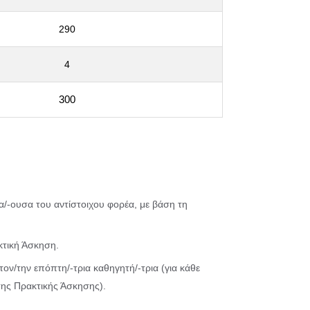
290
4
300
α/-ουσα του αντίστοιχου φορέα, με βάση τη
κτική Άσκηση.
ον/την επόπτη/-τρια καθηγητή/-τρια (για κάθε
ο της Πρακτικής Άσκησης).