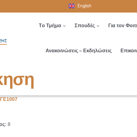
English
Tο Τμήμα
Σπουδές
Για τον Φοιτ
Ανακοινώσεις – Εκδηλώσεις
Επικοι
κηση
| ΓΕ1007
ος:
8