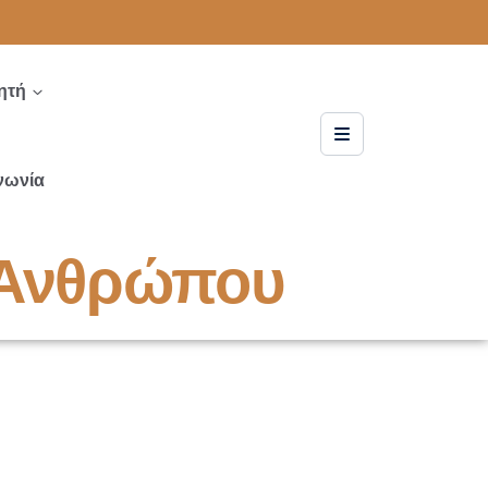
ητή
νωνία
 Ανθρώπου