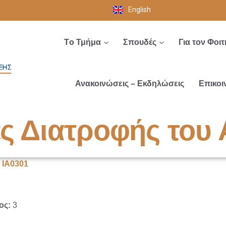
English
Tο Τμήμα
Σπουδές
Για τον Φοιτ
Ανακοινώσεις – Εκδηλώσεις
Επικοι
ές Διατροφής του
|
ΙΑ0301
ος:
3