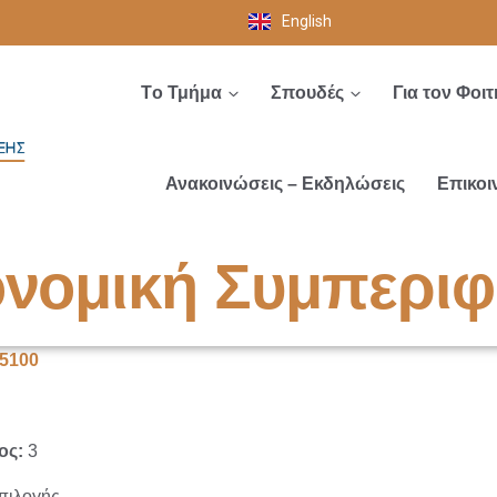
English
Tο Τμήμα
Σπουδές
Για τον Φοιτ
Ανακοινώσεις – Εκδηλώσεις
Επικοι
ονομική Συμπερι
Κ5100
ος:
3
πιλογής