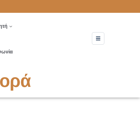
ητή
νωνία
φορά