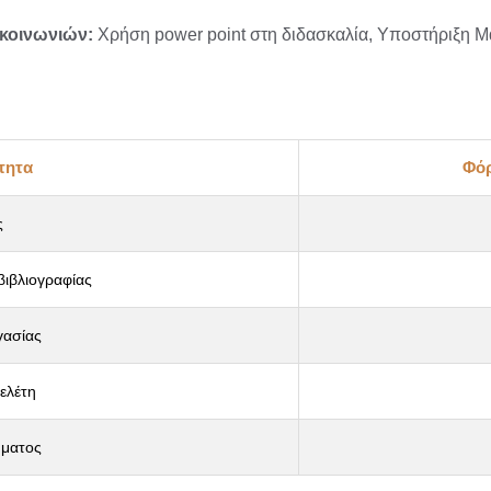
ικοινωνιών:
Χρήση power point στη διδασκαλία,
Υποστήριξη Μα
τητα
Φόρ
ς
βιβλιογραφίας
γασίας
ελέτη
ματος