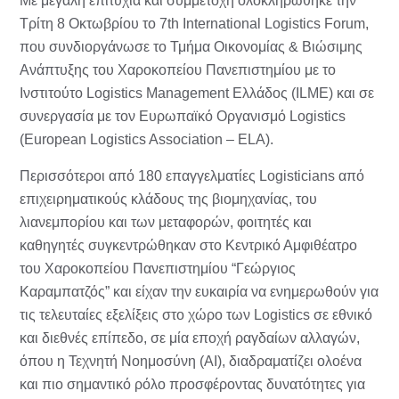
Με μεγάλη επιτυχία και συμμετοχή ολοκληρώθηκε την
Tρίτη 8 Οκτωβρίου το 7th International Logistics Forum,
που συνδιοργάνωσε το Τμήμα Οικονομίας & Βιώσιμης
Ανάπτυξης του Χαροκοπείου Πανεπιστημίου με το
Ινστιτούτο Logistics Management Ελλάδος (ILME) και σε
συνεργασία με τον Ευρωπαϊκό Οργανισμό Logistics
(European Logistics Association – ELA).
Περισσότεροι από 180 επαγγελματίες Logisticians από
επιχειρηματικούς κλάδους της βιομηχανίας, του
λιανεμπορίου και των μεταφορών, φοιτητές και
καθηγητές συγκεντρώθηκαν στο Κεντρικό Αμφιθέατρο
του Χαροκοπείου Πανεπιστημίου “Γεώργιος
Καραμπατζός” και είχαν την ευκαιρία να ενημερωθούν για
τις τελευταίες εξελίξεις στο χώρο των Logistics σε εθνικό
και διεθνές επίπεδο, σε μία εποχή ραγδαίων αλλαγών,
όπου η Τεχνητή Νοημοσύνη (AI), διαδραματίζει ολοένα
και πιο σημαντικό ρόλο προσφέροντας δυνατότητες για