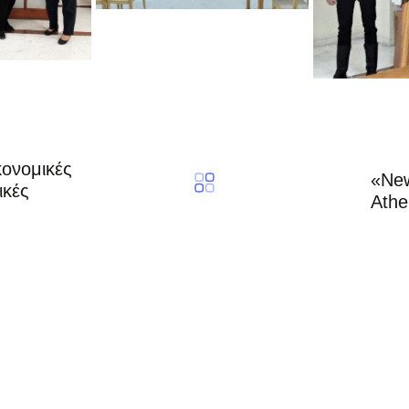
κονομικές
«New
ικές
Athe