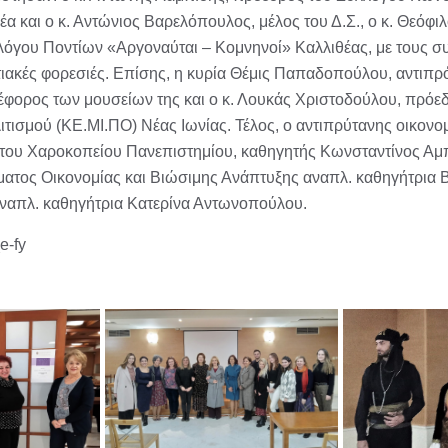
έα και ο κ. Αντώνιος Βαρελόπουλος, μέλος του Δ.Σ., ο κ. Θεόφι
όγου Ποντίων «Αργοναύται – Κομνηνοί» Καλλιθέας, με τους συ
ακές φορεσιές. Επίσης, η κυρία Θέμις Παπαδοπούλου, αντιπρ
έφορος των μουσείων της και ο κ. Λουκάς Χριστοδούλου, πρόε
ιτισμού (ΚΕ.ΜΙ.ΠΟ) Νέας Ιωνίας. Τέλος, ο αντιπρύτανης οικονο
του Χαροκοπείου Πανεπιστημίου, καθηγητής Κωνσταντίνος Αμπ
ατος Οικονομίας και Βιώσιμης Ανάπτυξης αναπλ. καθηγήτρια 
ναπλ. καθηγήτρια Κατερίνα Αντωνοπούλου.
e-fy