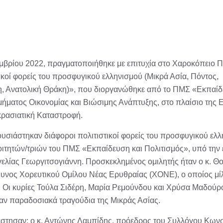
εμβρίου 2022, πραγματοποιήθηκε με επιτυχία στο Χαροκόπειο Π
ικοί φορείς του προσφυγικού ελληνισμού (Μικρά Ασία, Πόντος,
, Ανατολική Θράκη)», που διοργανώθηκε από το ΠΜΣ «Εκπαίδ
μήματος Οικονομίας και Βιώσιμης Ανάπτυξης, στο πλαίσιο της 
κρασιατική Καταστροφή.
υσιάστηκαν διάφοροι πολιτιστικοί φορείς του προσφυγικού ελλ
φοιτητών/τριών του ΠΜΣ «Εκπαίδευση και Πολιτισμός», υπό την 
ελίας Γεωργιτσογιάννη. Προσκεκλημένος ομιλητής ήταν ο κ. 
υνος Χορευτικού Ομίλου Νέας Ερυθραίας (ΧΟΝΕ), ο οποίος μί
ου. Οι κυρίες Τούλα Σιδέρη, Μαρία Ρεμούνδου και Χρύσα Μαδούρ
ν παραδοσιακά τραγούδια της Μικράς Ασίας.
έστησαν: ο κ. Αντώνης Λαμπίδης, πρόεδρος του Συλλόγου Κων