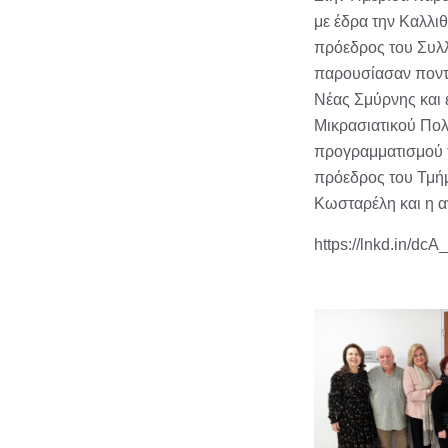
με έδρα την Καλλιθ
πρόεδρος του Συλλ
παρουσίασαν ποντι
Νέας Σμύρνης και 
Μικρασιατικού Πολ
προγραμματισμού 
πρόεδρος του Τμήμ
Κωσταρέλη και η α
https://lnkd.in/dcA_