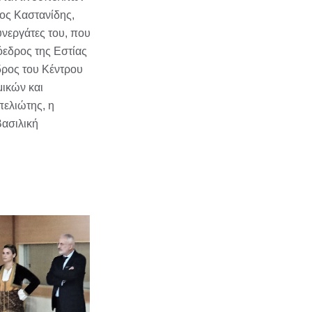
λος Καστανίδης,
νεργάτες του, που
όεδρος της Εστίας
δρος του Κέντρου
μικών και
ελιώτης, η
Βασιλική