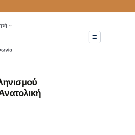
ητή
νωνία
λληνισμού
 Ανατολική