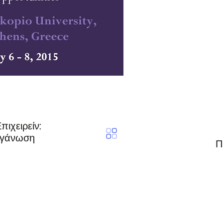
πιχειρείν:
ργάνωση
Π