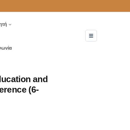
ητή
νωνία
ducation and
erence (6-