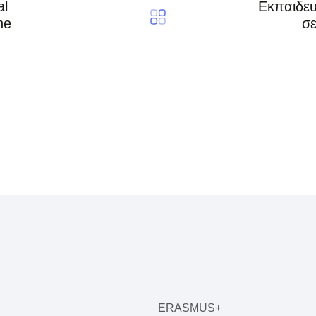
al
Εκπαιδευ
he
σε
ERASMUS+