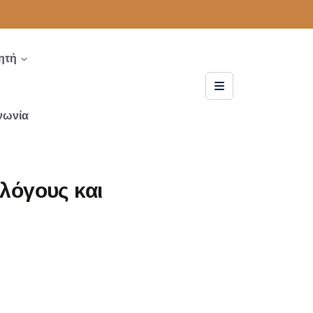
ητή
νωνία
λόγους και